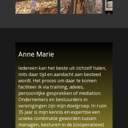
Anne Marie
Iedereen kan het beste uit zichzelf halen,
mits daar tijd en aandacht aan besteed
wordt. Het proces om daar te komen
faciliteer ik via training, advies,
persoonlijke gesprekken of mediation.
Ondernemers en bestuurders in
verenigingen zijn mijn doelgroep. In ruim
35 jaar is mijn kennis en expertise een
unieke combinatie geworden tussen
managen, besturen in de (coöperatieve)